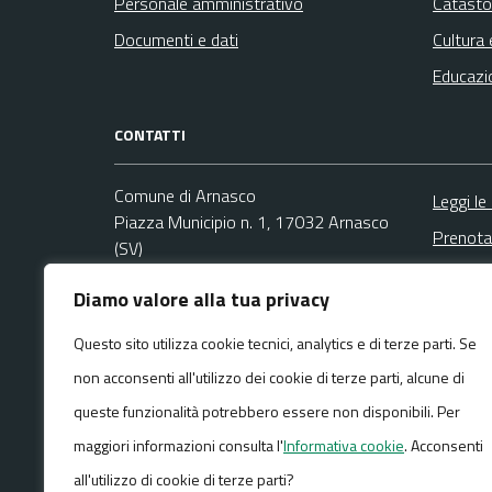
Personale amministrativo
Catasto
Documenti e dati
Cultura 
Educazi
CONTATTI
Comune di Arnasco
Leggi le
Piazza Municipio n. 1, 17032 Arnasco
Prenota
(SV)
Segnala
Codice fiscale / P. IVA:00326540093
Diamo valore alla tua privacy
Richies
Ufficio Anagrafe e Protocollo
Questo sito utilizza cookie tecnici, analytics e di terze parti. Se
Email:
info@comunearnasco.it
non acconsenti all'utilizzo dei cookie di terze parti, alcune di
PEC:
comunearnasco@pec.it
Centralino unico: +39 0182 761020
queste funzionalità potrebbero essere non disponibili. Per
maggiori informazioni consulta l'
Informativa cookie
. Acconsenti
all'utilizzo di cookie di terze parti?