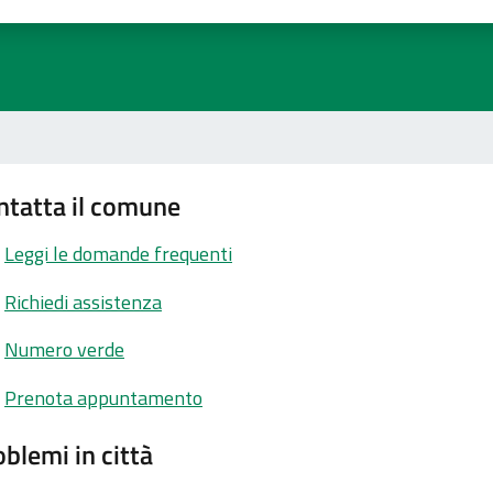
ta 1 stelle su 5
aluta 2 stelle su 5
Valuta 3 stelle su 5
Valuta 4 stelle su 5
Valuta 5 stelle su 5
ntatta il comune
Leggi le domande frequenti
Richiedi assistenza
Numero verde
Prenota appuntamento
blemi in città