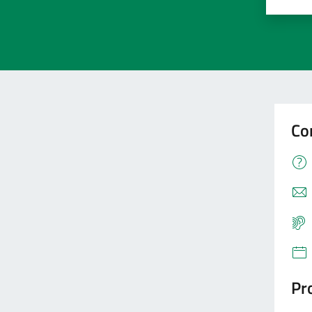
Valu
V
Co
Pro