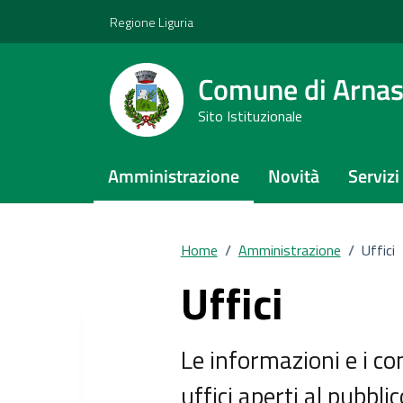
Vai ai contenuti
Vai al footer
Regione Liguria
Comune di Arna
Sito Istituzionale
Amministrazione
Novità
Servizi
Home
/
Amministrazione
/
Uffici
Uffici
Le informazioni e i cont
uffici aperti al pubblico