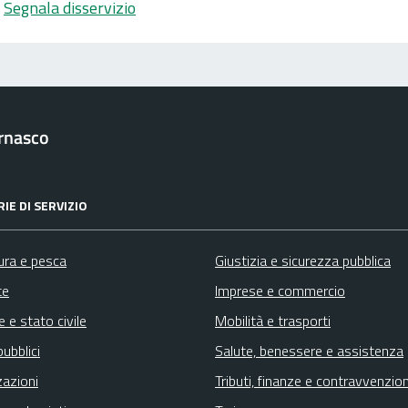
Segnala disservizio
rnasco
IE DI SERVIZIO
ura e pesca
Giustizia e sicurezza pubblica
te
Imprese e commercio
 e stato civile
Mobilità e trasporti
pubblici
Salute, benessere e assistenza
zazioni
Tributi, finanze e contravvenzion