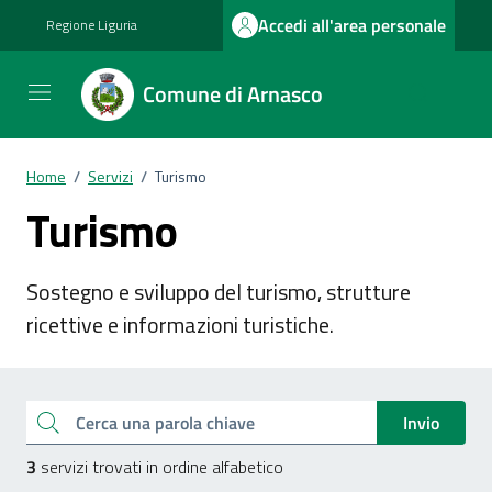
Vai ai contenuti
Vai al footer
Accedi all'area personale
Regione Liguria
Comune di Arnasco
Home
/
Servizi
/
Turismo
Turismo
Sostegno e sviluppo del turismo, strutture
ricettive e informazioni turistiche.
Esplora tutti i servizi
Cerca una parola chiave
Invio
3
servizi trovati in ordine alfabetico