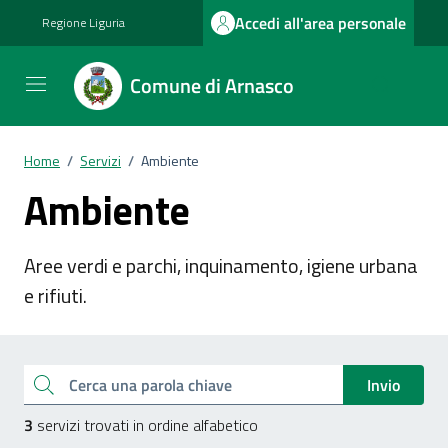
Vai ai contenuti
Vai al footer
Accedi all'area personale
Regione Liguria
Comune di Arnasco
Home
/
Servizi
/
Ambiente
Ambiente
Aree verdi e parchi, inquinamento, igiene urbana
e rifiuti.
Esplora tutti i servizi
Cerca una parola chiave
Invio
3
servizi trovati in ordine alfabetico