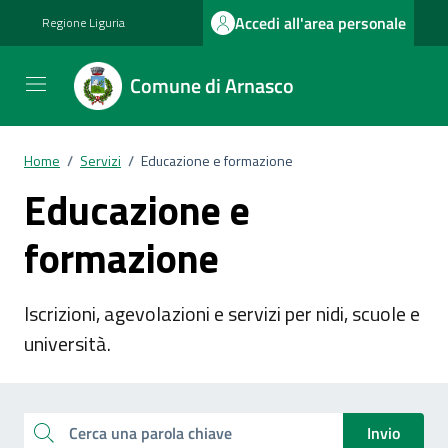
Vai ai contenuti
Vai al footer
Accedi all'area personale
Regione Liguria
Comune di Arnasco
Home
/
Servizi
/
Educazione e formazione
Educazione e
formazione
Iscrizioni, agevolazioni e servizi per nidi, scuole e
università.
Esplora tutti i servizi
Cerca una parola chiave
Invio