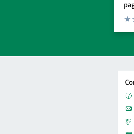
pa
Valu
V
Co