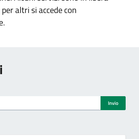
er altri si accede con
e.
i
Invio