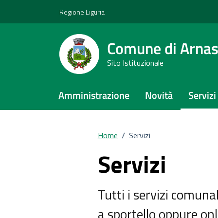
Vai ai contenuti
Vai al footer
Regione Liguria
Comune di Arna
Sito Istituzionale
Amministrazione
Novità
Servizi
Home
/
Servizi
Servizi
Tutti i servizi comunal
a sportello oppure onli