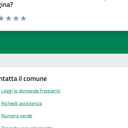
gina?
ta 1 stelle su 5
aluta 2 stelle su 5
Valuta 3 stelle su 5
Valuta 4 stelle su 5
Valuta 5 stelle su 5
ntatta il comune
Leggi le domande frequenti
Richiedi assistenza
Numero verde