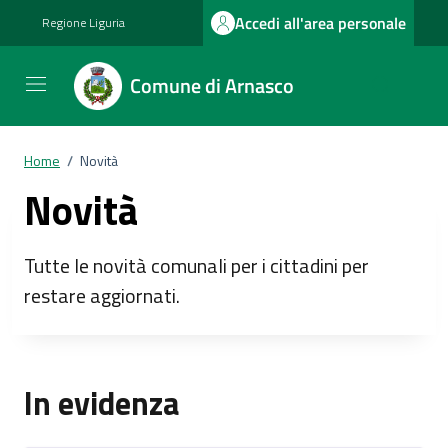
Vai ai contenuti
Vai al footer
Accedi all'area personale
Regione Liguria
Comune di Arnasco
Home
/
Novità
Novità
Tutte le novità comunali per i cittadini per
restare aggiornati.
In evidenza