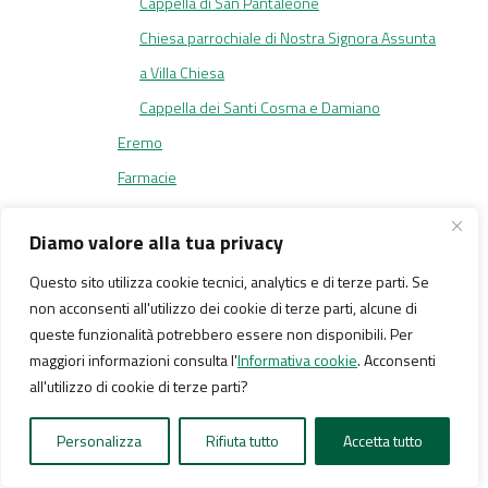
Cappella di San Pantaleone
Chiesa parrochiale di Nostra Signora Assunta
a Villa Chiesa
Cappella dei Santi Cosma e Damiano
Eremo
Farmacie
Farmacia
Diamo valore alla tua privacy
Foresta e bosco
Questo sito utilizza cookie tecnici, analytics e di terze parti. Se
Foresteria
non acconsenti all'utilizzo dei cookie di terze parti, alcune di
Fortezza
queste funzionalità potrebbero essere non disponibili. Per
Forte di Rocca Liverna
maggiori informazioni consulta l'
Informativa cookie
. Acconsenti
all'utilizzo di cookie di terze parti?
Galleria
Ghiacciaio
Personalizza
Rifiuta tutto
Accetta tutto
Giardino