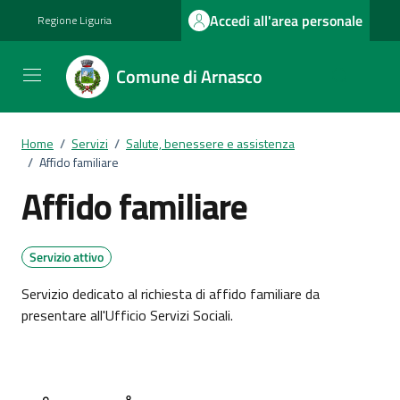
Vai ai contenuti
Vai al footer
Accedi all'area personale
Regione Liguria
Comune di Arnasco
Home
/
Servizi
/
Salute, benessere e assistenza
/
Affido familiare
Affido familiare
Servizio attivo
Servizio dedicato al richiesta di affido familiare da
presentare all'Ufficio Servizi Sociali.