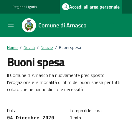
Vai ai contenuti
Vai al footer
Accedi all'area personale
Regione Liguria
Comune di Arnasco
Home
/
Novità
/
Notizie
/
Buoni spesa
Buoni spesa
Dettagli della notizia
Il Comune di Arnasco ha nuovamente predisposto
l'erogazione e le modalità di ritiro dei buoni spesa per tutti
coloro che ne hanno diritto e necessità
Data:
Tempo di lettura:
1 min
04 Dicembre 2020