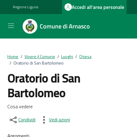
Vai ai contenuti
Vai al footer
Accedi all'area personale
Regione Liguria
Comune di Arnasco
Home
/
Vivere il Comune
/
Luoghi
/
Chiesa
/
Oratorio di San Bartolomeo
Oratorio di San
Bartolomeo
Cosa vedere
Condividi
Vedi azioni
Argomenti