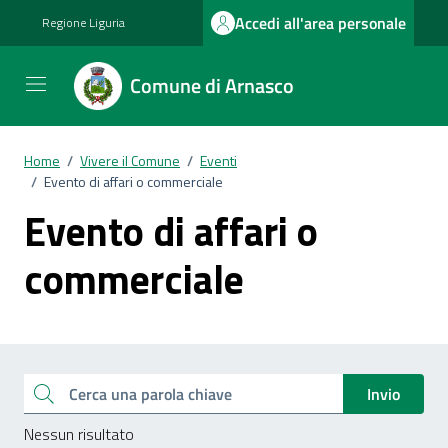
Vai ai contenuti
Vai al footer
Accedi all'area personale
Regione Liguria
Comune di Arnasco
Home
/
Vivere il Comune
/
Eventi
/
Evento di affari o commerciale
Evento di affari o
commerciale
Esplora tutti i documenti
Cerca una parola chiave
Invio
Nessun risultato