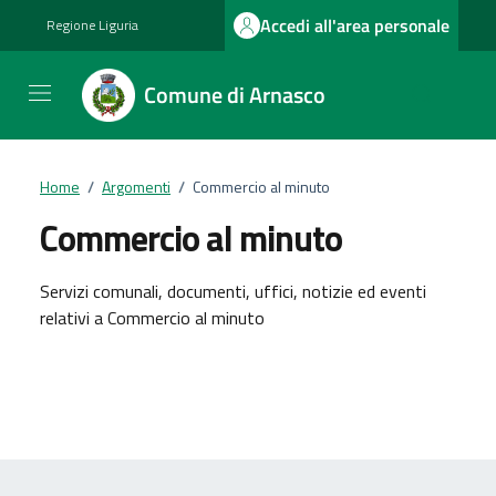
Vai ai contenuti
Vai al footer
Accedi all'area personale
Regione Liguria
Comune di Arnasco
Home
/
Argomenti
/
Commercio al minuto
Commercio al minuto
Dettagli dell'argomento
Servizi comunali, documenti, uffici, notizie ed eventi
relativi a Commercio al minuto