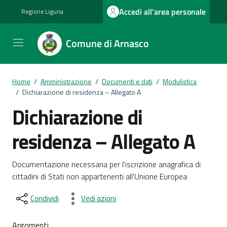
Vai ai contenuti
Vai al footer
Accedi all'area personale
Regione Liguria
Comune di Arnasco
Home
/
Amministrazione
/
Documenti e dati
/
Modulistica
/
Dichiarazione di residenza – Allegato A
Dichiarazione di
residenza – Allegato A
Dettagli del documento
Documentazione necessaria per l'iscrizione anagrafica di
cittadini di Stati non appartenenti all'Unione Europea
Condividi
Vedi azioni
Argomenti