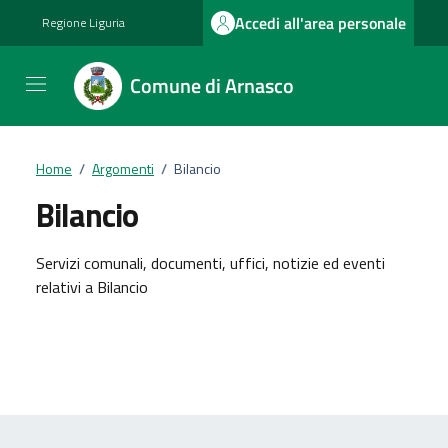
Vai ai contenuti
Vai al footer
Accedi all'area personale
Regione Liguria
Comune di Arnasco
Home
/
Argomenti
/
Bilancio
Bilancio
Dettagli dell'argomento
Servizi comunali, documenti, uffici, notizie ed eventi
relativi a Bilancio