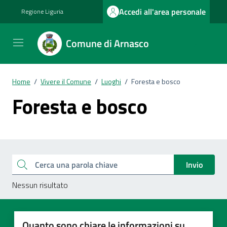
Vai ai contenuti
Vai al footer
Accedi all'area personale
Regione Liguria
Comune di Arnasco
Home
/
Vivere il Comune
/
Luoghi
/
Foresta e bosco
Foresta e bosco
Esplora tutti i documenti
Cerca una parola chiave
Invio
Nessun risultato
Quanto sono chiare le informazioni su