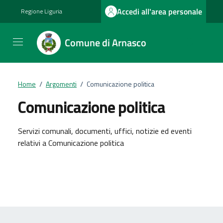
Vai ai contenuti
Vai al footer
Accedi all'area personale
Regione Liguria
Comune di Arnasco
Home
/
Argomenti
/
Comunicazione politica
Comunicazione politica
Dettagli dell'argomento
Servizi comunali, documenti, uffici, notizie ed eventi
relativi a Comunicazione politica