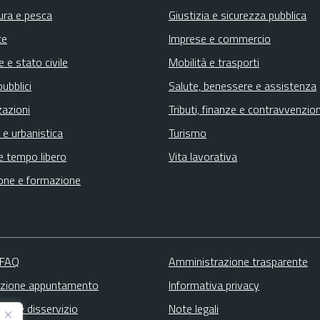
ura e pesca
Giustizia e sicurezza pubblica
te
Imprese e commercio
 e stato civile
Mobilità e trasporti
pubblici
Salute, benessere e assistenza
zazioni
Tributi, finanze e contravvenzion
 e urbanistica
Turismo
e tempo libero
Vita lavorativa
one e formazione
 FAQ
Amministrazione trasparente
zione appuntamento
Informativa privacy
zione disservizio
Note legali