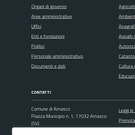
Organi di governo
Agricolt
Aree amministrative
Ambien
Uffici
Anagrafe
Enti e fondazioni
Appalti 
Politici
Autoriz
Personale amministrativo
Catasto
Documenti e dati
Cultura 
Educazi
CONTATTI
Comune di Arnasco
Leggi le
Piazza Municipio n. 1, 17032 Arnasco
Prenota
(SV)
Segnala
Codice fiscale / P. IVA:00326540093