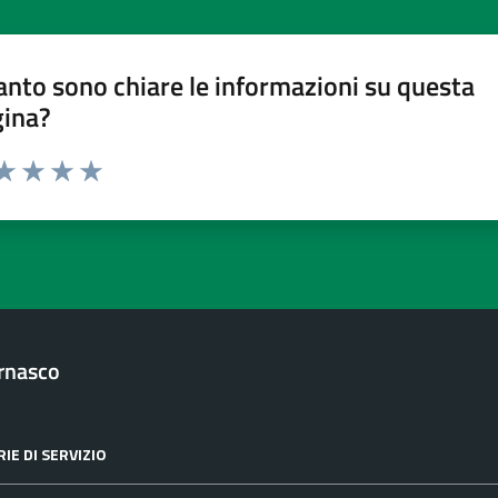
nto sono chiare le informazioni su questa
gina?
ta 1 stelle su 5
aluta 2 stelle su 5
Valuta 3 stelle su 5
Valuta 4 stelle su 5
Valuta 5 stelle su 5
rnasco
IE DI SERVIZIO