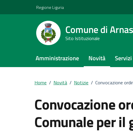
Vai ai contenuti
Vai al footer
Regione Liguria
Comune di Arna
Sito Istituzionale
Amministrazione
Novità
Servizi
Home
/
Novità
/
Notizie
/
Convocazione ordin
Convocazione ord
Comunale per il 