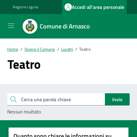
Vai ai contenuti
Vai al footer
Accedi all'area personale
Regione Liguria
Comune di Arnasco
Home
/
Vivere il Comune
/
Luoghi
/
Teatro
Teatro
Esplora tutti i documenti
Cerca una parola chiave
Invio
Nessun risultato
Quanto sono chiare le informazioni su