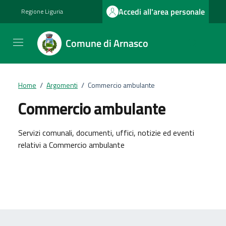
Vai ai contenuti
Vai al footer
Accedi all'area personale
Regione Liguria
Comune di Arnasco
Home
/
Argomenti
/
Commercio ambulante
Commercio ambulante
Dettagli dell'argomento
Servizi comunali, documenti, uffici, notizie ed eventi
relativi a Commercio ambulante