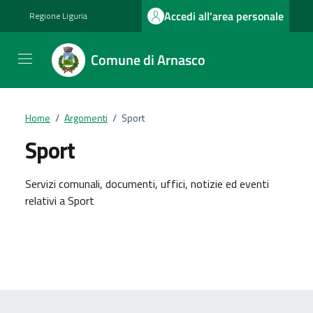
Vai ai contenuti
Vai al footer
Accedi all'area personale
Regione Liguria
Comune di Arnasco
Home
/
Argomenti
/
Sport
Sport
Dettagli dell'argomento
Servizi comunali, documenti, uffici, notizie ed eventi
relativi a Sport