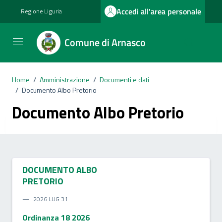
Vai ai contenuti
Vai al footer
Accedi all'area personale
Regione Liguria
Comune di Arnasco
Home
/
Amministrazione
/
Documenti e dati
/
Documento Albo Pretorio
Documento Albo Pretorio
DOCUMENTO ALBO
PRETORIO
2026 LUG 31
Ordinanza 18 2026