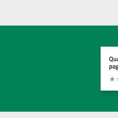
Qua
pa
Valu
V