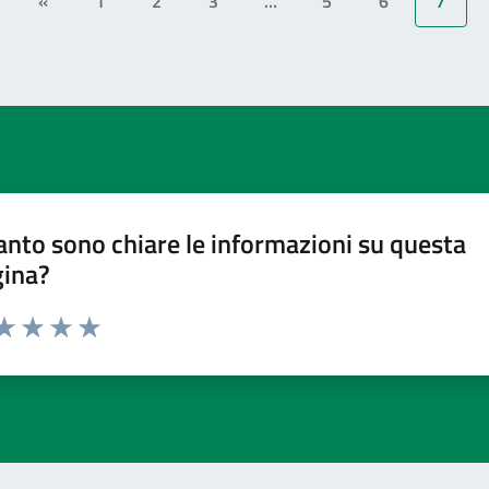
«
1
2
3
…
5
6
7
nto sono chiare le informazioni su questa
gina?
ta 1 stelle su 5
aluta 2 stelle su 5
Valuta 3 stelle su 5
Valuta 4 stelle su 5
Valuta 5 stelle su 5