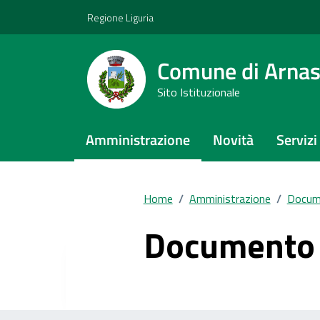
Vai ai contenuti
Vai al footer
Regione Liguria
Comune di Arna
Sito Istituzionale
Amministrazione
Novità
Servizi
Home
/
Amministrazione
/
Docume
Documento 