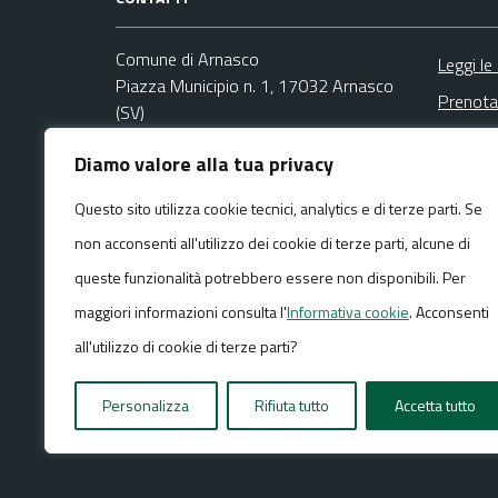
Comune di Arnasco
Leggi le
Piazza Municipio n. 1, 17032 Arnasco
Prenota
(SV)
Segnala
Codice fiscale / P. IVA:00326540093
Diamo valore alla tua privacy
Richies
Ufficio Anagrafe e Protocollo
Questo sito utilizza cookie tecnici, analytics e di terze parti. Se
Email:
info@comunearnasco.it
non acconsenti all'utilizzo dei cookie di terze parti, alcune di
PEC:
comunearnasco@pec.it
Centralino unico: +39 0182 761020
queste funzionalità potrebbero essere non disponibili. Per
maggiori informazioni consulta l'
Informativa cookie
. Acconsenti
all'utilizzo di cookie di terze parti?
Media policy
Mappa del sito
Personalizza
Rifiuta tutto
Accetta tutto