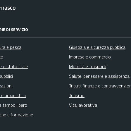
rnasco
IE DI SERVIZIO
ura e pesca
Giustizia e sicurezza pubblica
te
Imprese e commercio
 e stato civile
Mobilità e trasporti
pubblici
Salute, benessere e assistenza
zazioni
Tributi, finanze e contravvenzion
 e urbanistica
Turismo
e tempo libero
Vita lavorativa
one e formazione