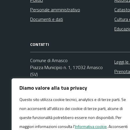
Personale amministrativo
Catasto
Documenti e dati
Cultura 
Educazi
CONTATTI
Comune di Arnasco
Leggi le
Piazza Municipio n. 1, 17032 Arnasco
Prenota
(SV)
Segnala
Codice fiscale / P. IVA:00326540093
Diamo valore alla tua privacy
Richies
Ufficio Anagrafe e Protocollo
Questo sito utilizza cookie tecnici, analytics e di terze parti. Se
Email:
info@comunearnasco.it
non acconsenti all'utilizzo dei cookie di terze parti, alcune di
PEC:
comunearnasco@pec.it
Centralino unico: +39 0182 761020
queste funzionalità potrebbero essere non disponibili. Per
maggiori informazioni consulta l'
Informativa cookie
. Acconsenti