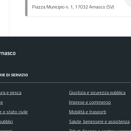
Piazza Municipio n. 1, 17032 Arnasco (SV)
rnasco
IE DI SERVIZIO
ura e pesca
Giustizia e sicurezza pubblica
te
Imprese e commercio
 e stato civile
Mobilità e trasporti
pubblici
Salute, benessere e assistenza
zazioni
Tributi, finanze e contravvenzion