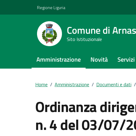
Vai ai contenuti
Vai al footer
Regione Liguria
Comune di Arna
Sito Istituzionale
Amministrazione
Novità
Servizi
Home
/
Amministrazione
/
Documenti e dati
/
Ordinanza dirige
n. 4 del 03/07/