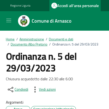
Vai ai contenuti
Vai al footer
Accedi all'area personale
Regione Liguria
Comune di Arnasco
Home
/
Amministrazione
/
Documenti e dati
/
Documento Albo Pretorio
/
Ordinanza n. 5 del 29/03/2023
Ordinanza n. 5 del
29/03/2023
Dettagli del documento
Chiusura acquedotto dalle 22:30 alle 6:00
Condividi
Vedi azioni
Argomenti
Acqua
Comunicazione istituzionale