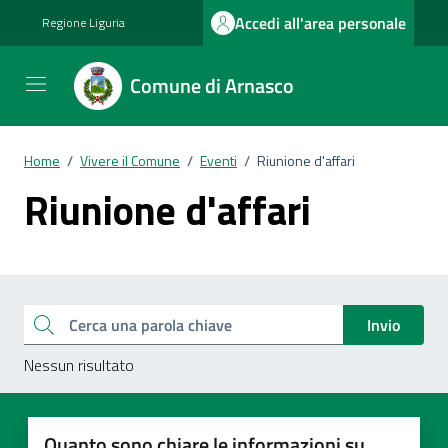
Vai ai contenuti
Vai al footer
Accedi all'area personale
Regione Liguria
Comune di Arnasco
Home
/
Vivere il Comune
/
Eventi
/
Riunione d'affari
Riunione d'affari
Esplora tutti i documenti
Cerca una parola chiave
Invio
Nessun risultato
Quanto sono chiare le informazioni su