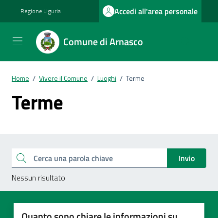
Vai ai contenuti
Vai al footer
Accedi all'area personale
Regione Liguria
Comune di Arnasco
Home
/
Vivere il Comune
/
Luoghi
/
Terme
Terme
Esplora tutti i documenti
Cerca una parola chiave
Invio
Nessun risultato
Quanto sono chiare le informazioni su