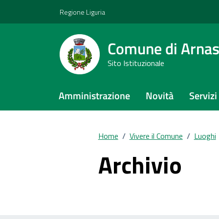
Vai ai contenuti
Vai al footer
Regione Liguria
Comune di Arna
Sito Istituzionale
Amministrazione
Novità
Servizi
Home
/
Vivere il Comune
/
Luoghi
Archivio