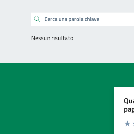
Esplora tutti i docu
Cerca una parola chiave
Nessun risultato
Qua
pa
Valu
V