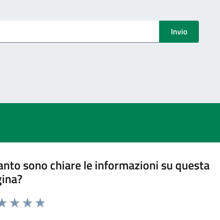
menti
Invio
nto sono chiare le informazioni su questa
gina?
ta 1 stelle su 5
aluta 2 stelle su 5
Valuta 3 stelle su 5
Valuta 4 stelle su 5
Valuta 5 stelle su 5