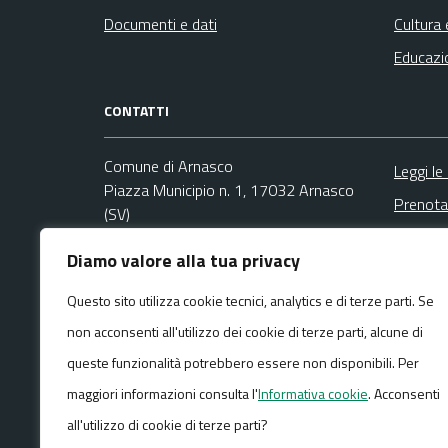
Documenti e dati
Cultura 
Educazi
CONTATTI
Comune di Arnasco
Leggi le
Piazza Municipio n. 1, 17032 Arnasco
Prenota
(SV)
Segnala
Codice fiscale / P. IVA:00326540093
Diamo valore alla tua privacy
Richies
Ufficio Anagrafe e Protocollo
Questo sito utilizza cookie tecnici, analytics e di terze parti. Se
Email:
info@comunearnasco.it
non acconsenti all'utilizzo dei cookie di terze parti, alcune di
PEC:
comunearnasco@pec.it
Centralino unico: +39 0182 761020
queste funzionalità potrebbero essere non disponibili. Per
maggiori informazioni consulta l'
Informativa cookie
. Acconsenti
all'utilizzo di cookie di terze parti?