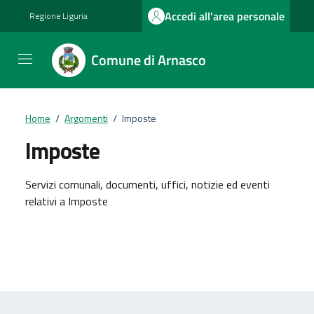
Vai ai contenuti
Vai al footer
Accedi all'area personale
Regione Liguria
Comune di Arnasco
Home
/
Argomenti
/
Imposte
Imposte
Dettagli dell'argomento
Servizi comunali, documenti, uffici, notizie ed eventi
relativi a Imposte