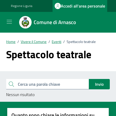
Vai ai contenuti
Vai al footer
Accedi all'area personale
Regione Liguria
Comune di Arnasco
Home
/
Vivere il Comune
/
Eventi
/
Spettacolo teatrale
Spettacolo teatrale
Esplora tutti i documenti
Cerca una parola chiave
Invio
Nessun risultato
Quanto sono chiare le informazioni su