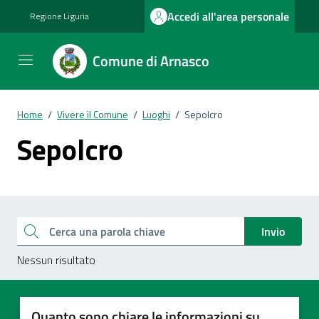
Vai ai contenuti
Vai al footer
Accedi all'area personale
Regione Liguria
Comune di Arnasco
Home
/
Vivere il Comune
/
Luoghi
/
Sepolcro
Sepolcro
Esplora tutti i documenti
Cerca una parola chiave
Invio
Nessun risultato
Quanto sono chiare le informazioni su