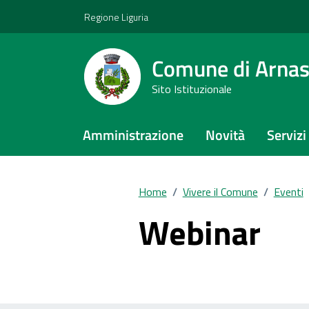
Vai ai contenuti
Vai al footer
Regione Liguria
Comune di Arna
Sito Istituzionale
Amministrazione
Novità
Servizi
Home
/
Vivere il Comune
/
Eventi
Webinar