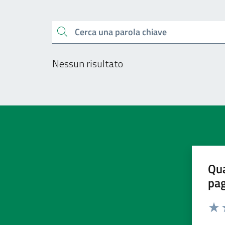
Esplora tutti i docu
Cerca una parola chiave
Nessun risultato
Qua
pa
Valu
V