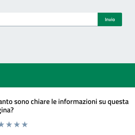
menti
Invio
nto sono chiare le informazioni su questa
gina?
ta 1 stelle su 5
aluta 2 stelle su 5
Valuta 3 stelle su 5
Valuta 4 stelle su 5
Valuta 5 stelle su 5