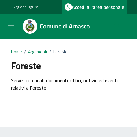
Vai ai contenuti
Vai al footer
Accedi all'area personale
Regione Liguria
Comune di Arnasco
Home
/
Argomenti
/
Foreste
Foreste
Dettagli dell'argomento
Servizi comunali, documenti, uffici, notizie ed eventi
relativi a Foreste