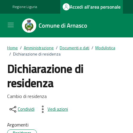
Vai ai contenuti
Vai al footer
Accedi all'area personale
Regione Liguria
Comune di Arnasco
Home
/
Amministrazione
/
Documenti e dati
/
Modulistica
/
Dichiarazione di residenza
Dichiarazione di
residenza
Dettagli del documento
Cambio di residenza
Condividi
Vedi azioni
Argomenti
Residenza