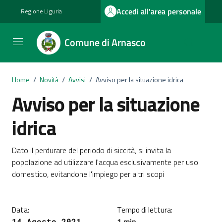
Vai ai contenuti
Vai al footer
Accedi all'area personale
Regione Liguria
Comune di Arnasco
Home
/
Novità
/
Avvisi
/
Avviso per la situazione idrica
Avviso per la situazione
idrica
Dettagli della notizia
Dato il perdurare del periodo di siccità, si invita la
popolazione ad utilizzare l'acqua esclusivamente per uso
domestico, evitandone l'impiego per altri scopi
Data:
Tempo di lettura:
1 min
14 Agosto 2021