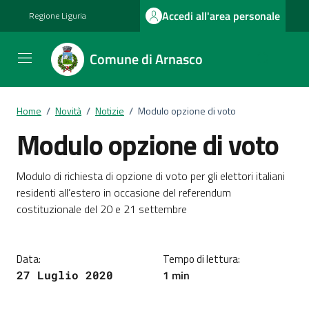
Vai ai contenuti
Vai al footer
Accedi all'area personale
Regione Liguria
Comune di Arnasco
Home
/
Novità
/
Notizie
/
Modulo opzione di voto
Modulo opzione di voto
Dettagli della notizia
Modulo di richiesta di opzione di voto per gli elettori italiani
residenti all’estero in occasione del referendum
costituzionale del 20 e 21 settembre
Data:
Tempo di lettura:
1 min
27 Luglio 2020