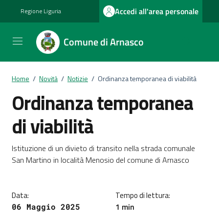
Vai ai contenuti
Vai al footer
Accedi all'area personale
Regione Liguria
Comune di Arnasco
Home
/
Novità
/
Notizie
/
Ordinanza temporanea di viabilità
Ordinanza temporanea
di viabilità
Dettagli della notizia
Istituzione di un divieto di transito nella strada comunale
San Martino in località Menosio del comune di Arnasco
Data:
Tempo di lettura:
1 min
06 Maggio 2025