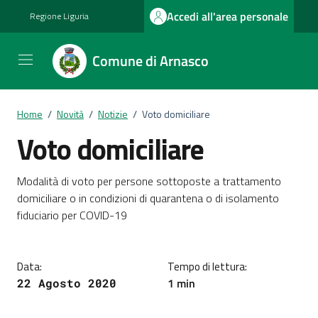
Vai ai contenuti
Vai al footer
Accedi all'area personale
Regione Liguria
Comune di Arnasco
Home
/
Novità
/
Notizie
/
Voto domiciliare
Voto domiciliare
Dettagli della notizia
Modalità di voto per persone sottoposte a trattamento
domiciliare o in condizioni di quarantena o di isolamento
fiduciario per COVID-19
Data:
Tempo di lettura:
1 min
22 Agosto 2020