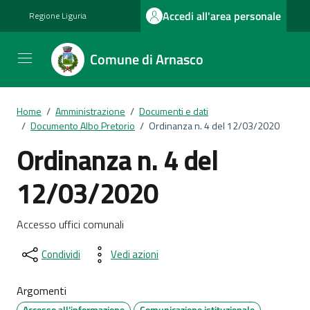
Vai ai contenuti
Vai al footer
Accedi all'area personale
Regione Liguria
Comune di Arnasco
Home
/
Amministrazione
/
Documenti e dati
/
Documento Albo Pretorio
/
Ordinanza n. 4 del 12/03/2020
Ordinanza n. 4 del
12/03/2020
Dettagli del documento
Accesso uffici comunali
Condividi
Vedi azioni
Argomenti
Accesso all'informazione
Comunicazione istituzionale